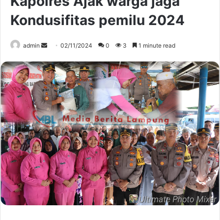
Kapolres Ajak warga jaga
Kondusifitas pemilu 2024
Send
admin
02/11/2024
0
3
1 minute read
an
email