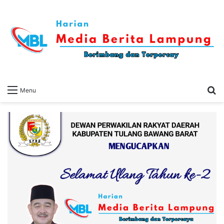
S
Menu
fo