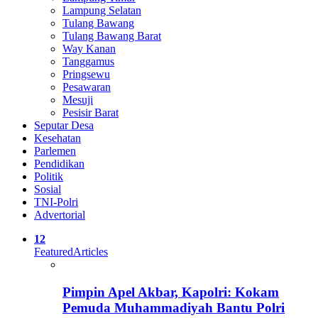
Lampung Selatan
Tulang Bawang
Tulang Bawang Barat
Way Kanan
Tanggamus
Pringsewu
Pesawaran
Mesuji
Pesisir Barat
Seputar Desa
Kesehatan
Parlemen
Pendidikan
Politik
Sosial
TNI-Polri
Advertorial
12
Featured
Articles
Pimpin Apel Akbar, Kapolri: Kokam
Pemuda Muhammadiyah Bantu Polri