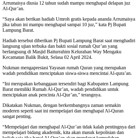
Arrumaisya diusia 12 tahun sudah mampu menghapal delapan juz
Al-Qur’an.
“Saya akan berikan hadiah Umroh gratis kepada ananda Arrumaisya
jika tahun ini mampu menghapal sampai 10 juz,” kata Pj Bupati
Lampung Barat.
Hadiah tersebut diberikan Pj Bupati Lampung Barat saat menghadiri
langsung ujian terbuka dan bakti sosial rumah Qur’an yang
berlangsung di Masjid Baiturrahim Kelurahan Way Mengaku
Kecamatan Balik Bukit, Selasa 02 April 2024.
Nukman mengapresiasi Yayasan rumah Quran yang merupakan
wadah pendidikan menciptakan siswa-siswa mencintai Al-qura’an.
“Ini merupakan kebanggaan tersendiri bagi Kabupaten Lampung
Barat memiliki Rumah Al-Qur’an, wadah pendidikan untuk
menciptakan anak pencinta Al-Qur’an,” terangnya.
Dikatakan Nukman, dengan berkembangnya zaman semakin
moderen seperti saat ini mempelajari dan menghapal Al-Quran
sangat penting.
“Mempelajari dan menghapal Al-Qur’an tidak kalah pentingnya dari
mempelajari bidang akademik, kita akan masuk kepolisian dan
kuliah saja jika hapal Al-Qur’an akan mendapat kemudahan