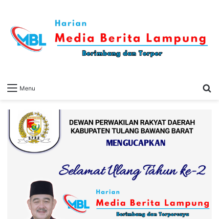
S
Menu
fo