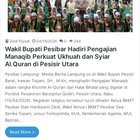
Dedi Riyadi
04/16/2026
0
244
Wakil Bupati Pesibar Hadiri Pengajian
Manaqib Perkuat Ukhuah dan Syiar
Al.Quran di Pesisir Utara
Pesibar Lampung- Media Berita Lampung.co.id Wakil Bupati Pesisir
Barat, Irawan Topani, SH., M.Kn, menghadiri Pengajian Manaqib
dalam rangka Khotmil Al-Qur’an dan Halal Bihalal yang digelar di
Pondok Pesantren Baroqotul Qodiri, Pesisir Utara, Rabu
(15/04/2026). Kegiatan religius tersebut turut dihadiri Ketua BKMT
Pesibar Dian Hardiyanti Dedi, Wakil Ketua I BKMT Pesibar Dea
Derika Topani, unsur Forkopimda, KUA, Kementerian Agama, MUI,
Baznas,…
Read More »