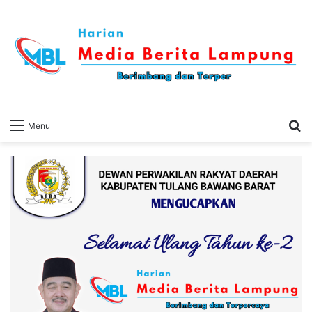
S
Menu
fo