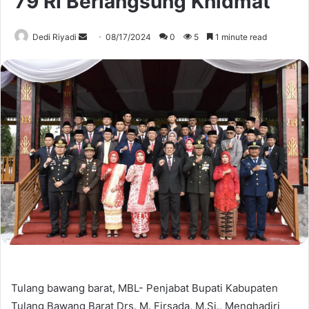
79 RI Berlangsung Khidmat
Send
Dedi Riyadi
08/17/2024
0
5
1 minute read
an
email
Tulang bawang barat, MBL- Penjabat Bupati Kabupaten
Tulang Bawang Barat Drs. M. Firsada, M.Si., Menghadiri