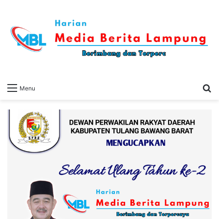
S
Menu
fo