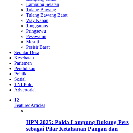
Lampung Selatan
Tulang Bawang
Tulang Bawang Barat
Way Kanan
Tanggamus
Pringsewu
Pesawaran
Mesuji
Pesisir Barat
Seputar Desa
Kesehatan
Parlemen
Pendidikan
Politik
Sosial
TNI-Polri
Advertorial
12
Featured
Articles
HPN 2025: Polda Lampung Dukung Pers
sebagai Pilar Ketahanan Pangan dan