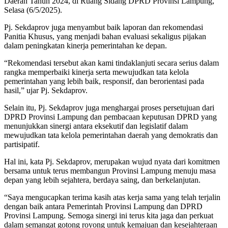
Daerah Tahun 2024, di Ruang Sidang DPRD Provinsi Lampung,
Selasa (6/5/2025).
Pj. Sekdaprov juga menyambut baik laporan dan rekomendasi
Panitia Khusus, yang menjadi bahan evaluasi sekaligus pijakan
dalam peningkatan kinerja pemerintahan ke depan.
“Rekomendasi tersebut akan kami tindaklanjuti secara serius dalam
rangka memperbaiki kinerja serta mewujudkan tata kelola
pemerintahan yang lebih baik, responsif, dan berorientasi pada
hasil,” ujar Pj. Sekdaprov.
Selain itu, Pj. Sekdaprov juga menghargai proses persetujuan dari
DPRD Provinsi Lampung dan pembacaan keputusan DPRD yang
menunjukkan sinergi antara eksekutif dan legislatif dalam
mewujudkan tata kelola pemerintahan daerah yang demokratis dan
partisipatif.
Hal ini, kata Pj. Sekdaprov, merupakan wujud nyata dari komitmen
bersama untuk terus membangun Provinsi Lampung menuju masa
depan yang lebih sejahtera, berdaya saing, dan berkelanjutan.
“Saya mengucapkan terima kasih atas kerja sama yang telah terjalin
dengan baik antara Pemerintah Provinsi Lampung dan DPRD
Provinsi Lampung. Semoga sinergi ini terus kita jaga dan perkuat
dalam semangat gotong royong untuk kemajuan dan kesejahteraan