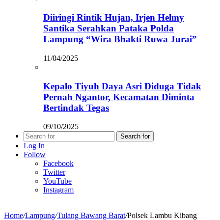
Diiringi Rintik Hujan, Irjen Helmy
Santika Serahkan Pataka Polda
Lampung “Wira Bhakti Ruwa Jurai”
11/04/2025
Kepalo Tiyuh Daya Asri Diduga Tidak
Pernah Ngantor, Kecamatan Diminta
Bertindak Tegas
09/10/2025
Search for
Log In
Follow
Facebook
Twitter
YouTube
Instagram
Home
/
Lampung
/
Tulang Bawang Barat
/
Polsek Lambu Kibang