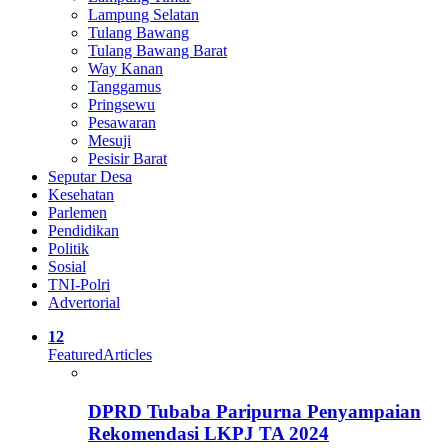
Lampung Selatan
Tulang Bawang
Tulang Bawang Barat
Way Kanan
Tanggamus
Pringsewu
Pesawaran
Mesuji
Pesisir Barat
Seputar Desa
Kesehatan
Parlemen
Pendidikan
Politik
Sosial
TNI-Polri
Advertorial
12
Featured
Articles
DPRD Tubaba Paripurna Penyampaian
Rekomendasi LKPJ TA 2024