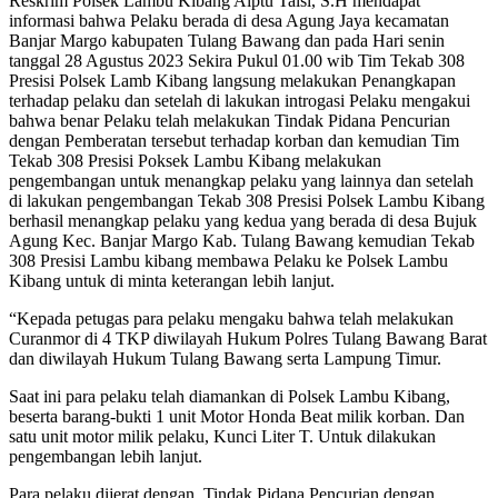
Reskrim Polsek Lambu Kibang Aiptu Talsi, S.H mendapat
informasi bahwa Pelaku berada di desa Agung Jaya kecamatan
Banjar Margo kabupaten Tulang Bawang dan pada Hari senin
tanggal 28 Agustus 2023 Sekira Pukul 01.00 wib Tim Tekab 308
Presisi Polsek Lamb Kibang langsung melakukan Penangkapan
terhadap pelaku dan setelah di lakukan introgasi Pelaku mengakui
bahwa benar Pelaku telah melakukan Tindak Pidana Pencurian
dengan Pemberatan tersebut terhadap korban dan kemudian Tim
Tekab 308 Presisi Poksek Lambu Kibang melakukan
pengembangan untuk menangkap pelaku yang lainnya dan setelah
di lakukan pengembangan Tekab 308 Presisi Polsek Lambu Kibang
berhasil menangkap pelaku yang kedua yang berada di desa Bujuk
Agung Kec. Banjar Margo Kab. Tulang Bawang kemudian Tekab
308 Presisi Lambu kibang membawa Pelaku ke Polsek Lambu
Kibang untuk di minta keterangan lebih lanjut.
“Kepada petugas para pelaku mengaku bahwa telah melakukan
Curanmor di 4 TKP diwilayah Hukum Polres Tulang Bawang Barat
dan diwilayah Hukum Tulang Bawang serta Lampung Timur.
Saat ini para pelaku telah diamankan di Polsek Lambu Kibang,
beserta barang-bukti 1 unit Motor Honda Beat milik korban. Dan
satu unit motor milik pelaku, Kunci Liter T. Untuk dilakukan
pengembangan lebih lanjut.
Para pelaku dijerat dengan, Tindak Pidana Pencurian dengan