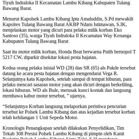
Tiyuh Indraloka II Kecamatan Lambu Kibang Kabupaten Tulang
Bawang Barat.
Menurut Kapolsek Lambu Kibang Iptu Amaluddin, S.Pd mewakili
Kapolres Tulang Bawang Barat AKBP Ndaru Istimawan, S.IK,
menjelaskan motor yang dicuri para pelaku milik korban Eko
Santoso (35), warga Tiyuh Indraloka II Kecamatan Way Kenanga
Kabupaten Tulang Bawang Barat
Saat itu motor milik korban, Honda Beat berwarna Putih bernopol T
5217 CW, diparkir disekitar lokasi pesta hajatan.
Kedua orang pelaku inisial WD (28) dan SR (65) als Pakde tersebut
datang ke acara pesta hajatan dengan mengendarai Vega R.
Selanjutnya kata Kapolsek, setelah sampai di tempat hiburan, para
pelaku mencari sasaran motor yang akan dicuri dengan berkeliling,
lokasi hiburan. WD als Bule, merusak kunci kontak dan langsung
membawa kabur motor tersebut, ” ujarnya.
“Selanjutnya Korban langsung melaporkan peristiwa pencurian
tersebut ke Polsek Lambu Kibang dan atas kejadian tersebut korban
telah kehilangan 1 Unit Sepeda Motor.
Kronologis Penangkapan setelah dilakukan Penyelidikan, Tim
Tekab 308 Presisi Polsek Lambu Kibang di pimpin oleh Kanit