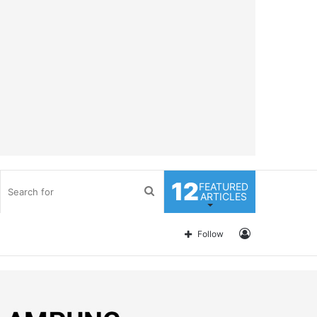
12
FEATURED
Search
ARTICLES
for
Log
Follow
In