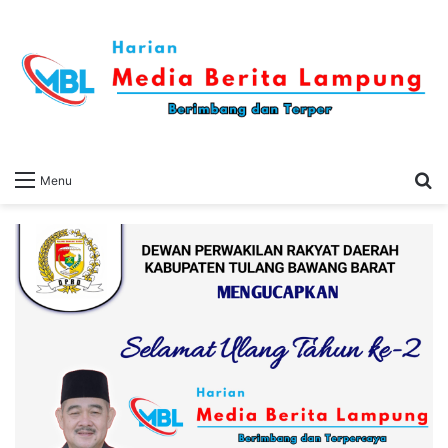
S
Menu
fo