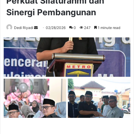
Perkuat Silaturahmi dan
Sinergi Pembangunan
Send
Dedi Riyadi
02/28/2026
0
247
1 minute read
an
email