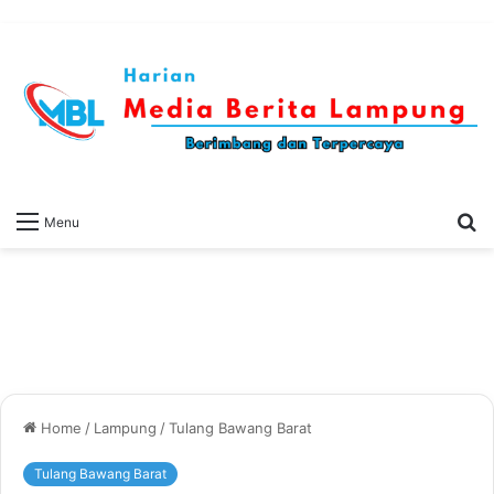
S
Menu
fo
Home
/
Lampung
/
Tulang Bawang Barat
Tulang Bawang Barat