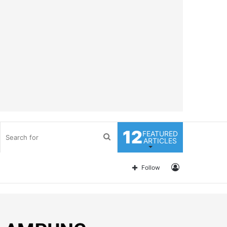
12
FEATURED
Search
ARTICLES
for
Log
Follow
In