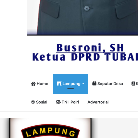
Home
Lampung
Seputar Desa
K
Sosial
TNI-Polri
Advertorial