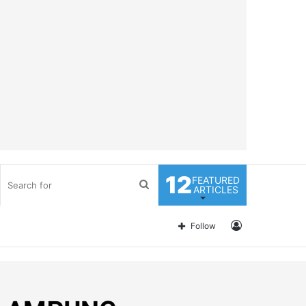
12
FEATURED
Search
ARTICLES
for
Log
Follow
In