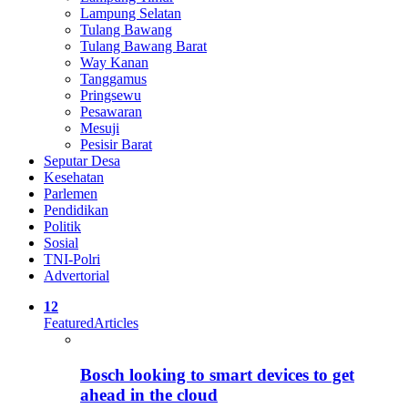
Lampung Selatan
Tulang Bawang
Tulang Bawang Barat
Way Kanan
Tanggamus
Pringsewu
Pesawaran
Mesuji
Pesisir Barat
Seputar Desa
Kesehatan
Parlemen
Pendidikan
Politik
Sosial
TNI-Polri
Advertorial
12
Featured
Articles
Bosch looking to smart devices to get
ahead in the cloud