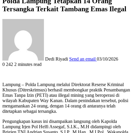
Polda Lampung Tetapkan 14 Orang
Tersangka Terkait Tambang Emas Ilegal
Dedi Riyadi
Send an email
03/10/2026
0
242
2 minutes read
Lampung – Polda Lampung melalui Direktorat Reserse Kriminal
Khusus (Ditreskrimsus) berhasil membongkar praktik Penambangan
Emas Tanpa Izin (PETI) atau illegal mining yang beroperasi di
wilayah Kabupaten Way Kanan. Dalam penindakan tersebut, polisi
mengamankan 24 orang, dengan 14 orang di antaranya telah
ditetapkan sebagai tersangka.
Pengungkapan kasus ini disampaikan langsung oleh Kapolda
Lampung Irjen Pol Helfi Assegaf, S.I.K., M.H didampingi oleh
Brigjen TNI Andrian Susanto, S.I.P., M.Han., M.I.Pol., Wakapolda