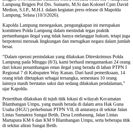
Lampung Brigjen Pol Drs. Sumarto, M.Si dan Kolonel Cpm David
Medion, S.I.P., M.H.I. dalam kegiatan press release di Mapolda
Lampung, Selasa (10/3/2026).
Kapolda Lampung menegaskan, pengungkapan ini merupakan
komitmen Polda Lampung dalam menindak tegas praktik
pertambangan ilegal yang tidak hanya melanggar hukum, tetapi juga
berpotensi merusak lingkungan dan merugikan negara dalam jumlah
besar.
“Dalam operasi penindakan yang dilakukan Ditreskrimsus Polda
Lampung pada Minggu (8/3), kami berhasil mengamankan 24 orang
dari lokasi penambangan emas ilegal yang berada di lahan PTPN I
Regional 7 di Kabupaten Way Kanan. Dari hasil pemeriksaan, 14
orang telah ditetapkan sebagai tersangka, sementara 10 orang
lainnya masih berstatus saksi dan sedang dilakukan pendalaman,”
ujar Kapolda.
Penertiban dilakukan di tujuh titik lokasi di wilayah Kecamatan
Blambangan Umpu, yang masih berada di dalam area Hak Guna
Usaha (HGU) perkebunan PTPN VII, di antaranya di sekitar Jalan
Lintas Sumatera Sungai Betih, Desa Lembasung, Jalan Lintas
Martapura KM 6 dan KM 9 Blambangan Umpu, serta beberapa titik
di sekitar aliran Sungai Betih.