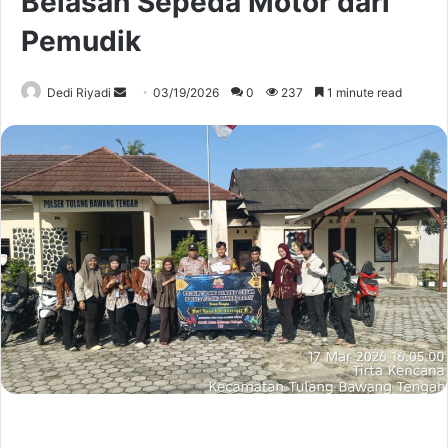
Belasan Sepeda Motor dari
Pemudik
Send
Dedi Riyadi
03/19/2026
0
237
1 minute read
an
email