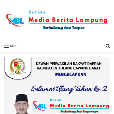
S
Menu
fo