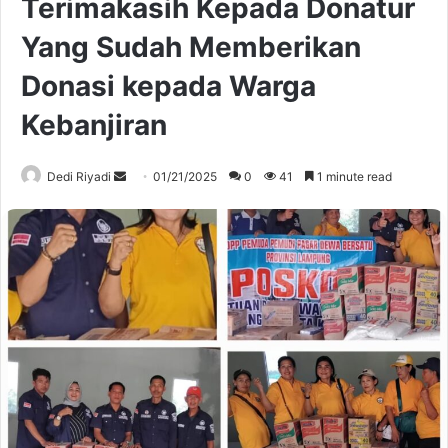
Terimakasih Kepada Donatur
Yang Sudah Memberikan
Donasi kepada Warga
Kebanjiran
Send
Dedi Riyadi
01/21/2025
0
41
1 minute read
an
email