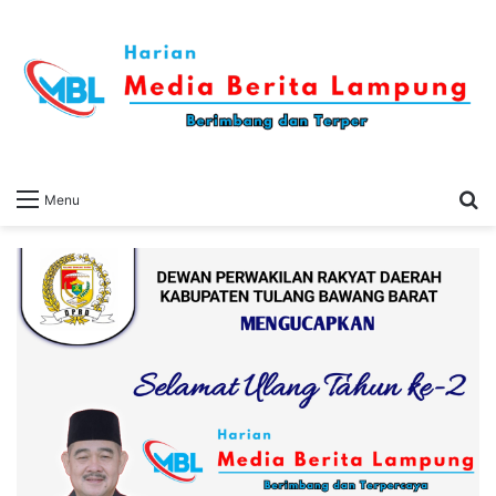
S
Menu
fo