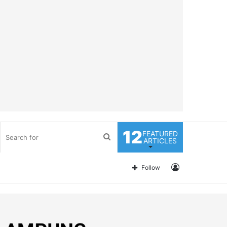
12
FEATURED
Search
ARTICLES
for
Log
Follow
In