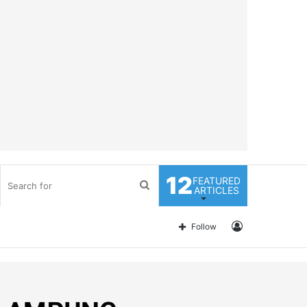
12
FEATURED
Search
ARTICLES
for
Log
Follow
In