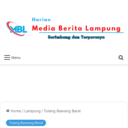
S
Menu
fo
Home
/
Lampung
/
Tulang Bawang Barat
Tulang Bawang Barat