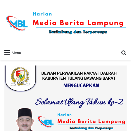
S
Menu
fo