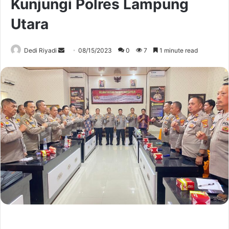
Kunjungi Polres Lampung
Utara
Send
Dedi Riyadi
08/15/2023
0
7
1 minute read
an
email