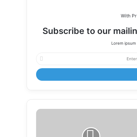
With P
Subscribe to our mailin
Lorem ipsum d
Enter
your
Email
address