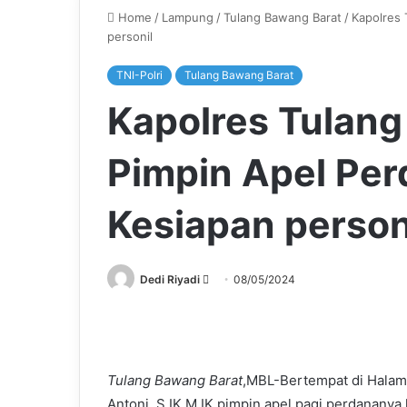
Home
/
Lampung
/
Tulang Bawang Barat
/
Kapolres 
personil
TNI-Polri
Tulang Bawang Barat
Kapolres Tulang
Pimpin Apel Per
Kesiapan person
Send
Dedi Riyadi
08/05/2024
an
email
Tulang Bawang Barat
,MBL-Bertempat di Halam
Antoni, S,IK,M,IK pimpin apel pagi perdananya