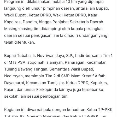
Program ini dilaksanakan melalui 10 tim yang dipimpin
langsung oleh unsur pimpinan daerah, antara lain Bupati,
Wakil Bupati, Ketua DPRD, Wakil Ketua DPRD, Kajari,
Kapolres, Dandim, hingga Penjabat Sekretaris Daerah.
Masing-masing tim didampingi oleh kepala perangkat
daerah sesuai penugasan, serta dihadiri undangan yang
telah ditentukan.
Bupati Tubaba, Ir. Novriwan Jaya, S.P., hadir bersama Tim 1
di MTs PSA Istiqomah Islamiyah, Panaragan, Kecamatan
Tulang Bawang Tengah. Sementara Wakil Bupati,
Nadirsyah, memimpin Tim 2 di SMP Islam Kreatif Alfath,
Dayamurni, Kecamatan Tumijajar. Ketua DPRD, Kapolres,
Kajari, dan unsur Forkopimda lainnya juga tersebar ke
sekolah lain sesuai pembagian tim.
Kegiatan ini diwarnai pula dengan kehadiran Ketua TP-PKK
Tubaba, Ibu Novianti Novriwan, dan Ketua I TP-PKK, Ibu