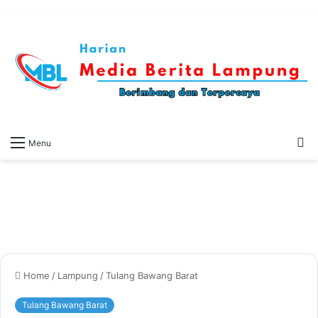
S
Menu
fo
Home
/
Lampung
/
Tulang Bawang Barat
Tulang Bawang Barat