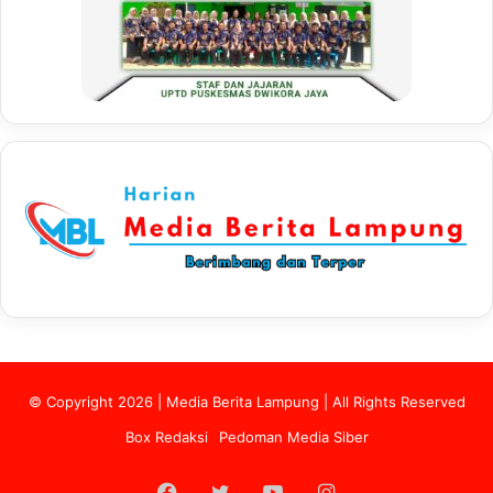
© Copyright 2026 | Media Berita Lampung | All Rights Reserved
Box Redaksi
Pedoman Media Siber
Facebook
Twitter
YouTube
Instagram