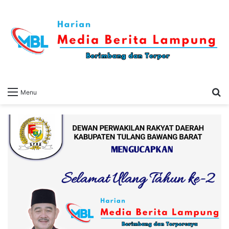
S
Menu
fo