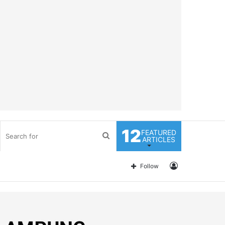
12
FEATURED
Search
ARTICLES
for
Log
Follow
In