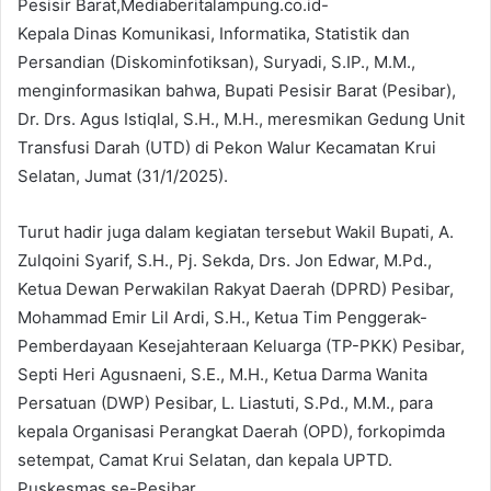
Pesisir Barat,Mediaberitalampung.co.id-
Kepala Dinas Komunikasi, Informatika, Statistik dan
Persandian (Diskominfotiksan), Suryadi, S.IP., M.M.,
menginformasikan bahwa, Bupati Pesisir Barat (Pesibar),
Dr. Drs. Agus Istiqlal, S.H., M.H., meresmikan Gedung Unit
Transfusi Darah (UTD) di Pekon Walur Kecamatan Krui
Selatan, Jumat (31/1/2025).
Turut hadir juga dalam kegiatan tersebut Wakil Bupati, A.
Zulqoini Syarif, S.H., Pj. Sekda, Drs. Jon Edwar, M.Pd.,
Ketua Dewan Perwakilan Rakyat Daerah (DPRD) Pesibar,
Mohammad Emir Lil Ardi, S.H., Ketua Tim Penggerak-
Pemberdayaan Kesejahteraan Keluarga (TP-PKK) Pesibar,
Septi Heri Agusnaeni, S.E., M.H., Ketua Darma Wanita
Persatuan (DWP) Pesibar, L. Liastuti, S.Pd., M.M., para
kepala Organisasi Perangkat Daerah (OPD), forkopimda
setempat, Camat Krui Selatan, dan kepala UPTD.
Puskesmas se-Pesibar.