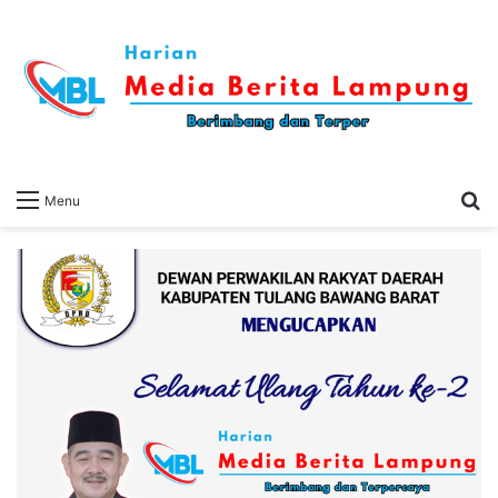
S
Menu
fo