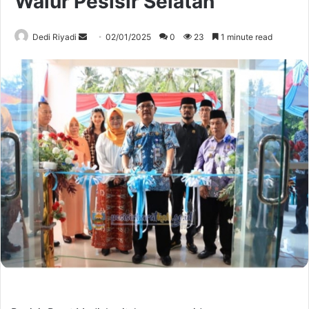
Walur Pesisir Selatan
Send
Dedi Riyadi
02/01/2025
0
23
1 minute read
an
email