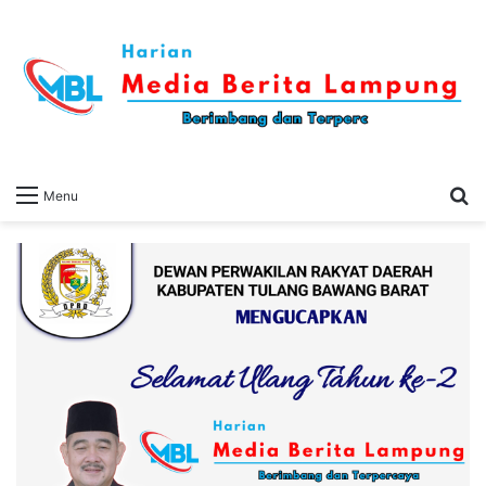
S
Menu
fo