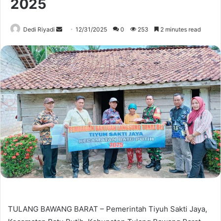
2025
Send
Dedi Riyadi
12/31/2025
0
253
2 minutes read
an
email
TULANG BAWANG BARAT – Pemerintah Tiyuh Sakti Jaya,