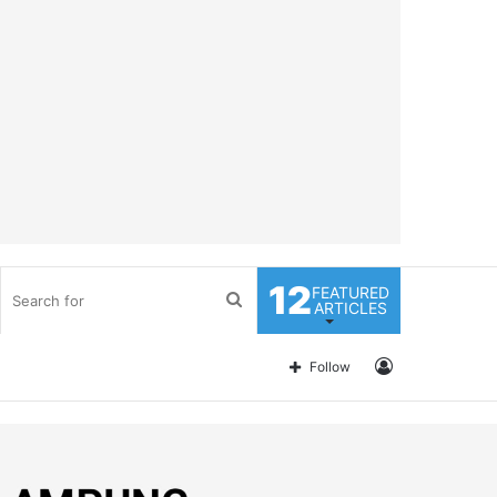
12
FEATURED
Search
ARTICLES
for
Log
Follow
In