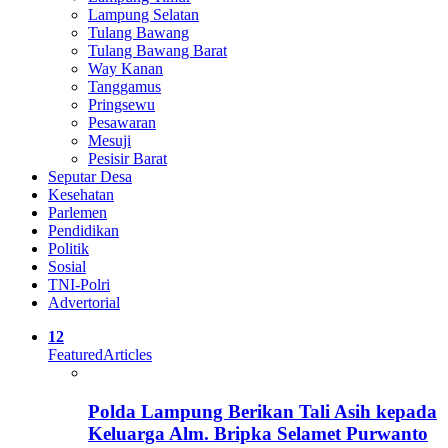
Lampung Selatan
Tulang Bawang
Tulang Bawang Barat
Way Kanan
Tanggamus
Pringsewu
Pesawaran
Mesuji
Pesisir Barat
Seputar Desa
Kesehatan
Parlemen
Pendidikan
Politik
Sosial
TNI-Polri
Advertorial
12
Featured
Articles
Polda Lampung Berikan Tali Asih kepada
Keluarga Alm. Bripka Selamet Purwanto