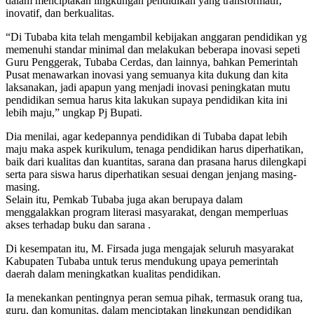
dalam menciptakan lingkungan pendidikan yang transformatif,
inovatif, dan berkualitas.
“Di Tubaba kita telah mengambil kebijakan anggaran pendidikan yg
memenuhi standar minimal dan melakukan beberapa inovasi sepeti
Guru Penggerak, Tubaba Cerdas, dan lainnya, bahkan Pemerintah
Pusat menawarkan inovasi yang semuanya kita dukung dan kita
laksanakan, jadi apapun yang menjadi inovasi peningkatan mutu
pendidikan semua harus kita lakukan supaya pendidikan kita ini
lebih maju,” ungkap Pj Bupati.
Dia menilai, agar kedepannya pendidikan di Tubaba dapat lebih
maju maka aspek kurikulum, tenaga pendidikan harus diperhatikan,
baik dari kualitas dan kuantitas, sarana dan prasana harus dilengkapi
serta para siswa harus diperhatikan sesuai dengan jenjang masing-
masing.
Selain itu, Pemkab Tubaba juga akan berupaya dalam
menggalakkan program literasi masyarakat, dengan memperluas
akses terhadap buku dan sarana .
Di kesempatan itu, M. Firsada juga mengajak seluruh masyarakat
Kabupaten Tubaba untuk terus mendukung upaya pemerintah
daerah dalam meningkatkan kualitas pendidikan.
Ia menekankan pentingnya peran semua pihak, termasuk orang tua,
guru, dan komunitas, dalam menciptakan lingkungan pendidikan