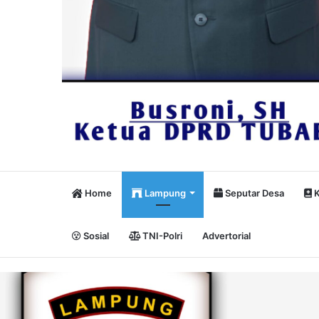
Home
Lampung
Seputar Desa
K
Sosial
TNI-Polri
Advertorial