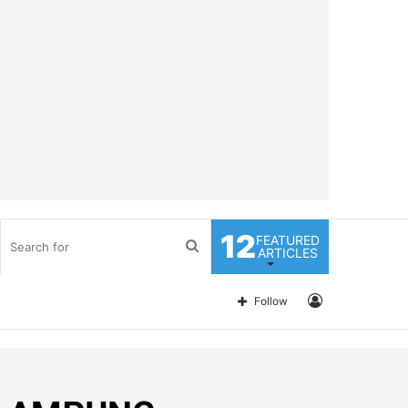
12
FEATURED
Search
ARTICLES
for
Log
Follow
In