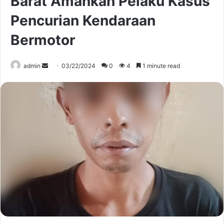
Barat Amankan Pelaku Kasus
Pencurian Kendaraan
Bermotor
Send
admin
03/22/2024
0
4
1 minute read
an
email