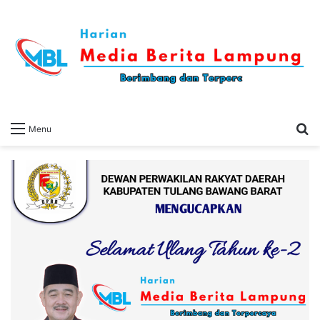
S
Menu
fo