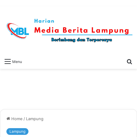
S
Menu
fo
Home
/
Lampung
Lampung