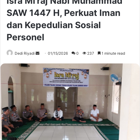
Isra Mi’raj Nabi Muhammad
SAW 1447 H, Perkuat Iman
dan Kepedulian Sosial
Personel
Send
Dedi Riyadi
01/15/2026
0
237
1 minute read
an
email