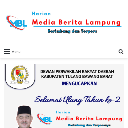
S
Menu
fo