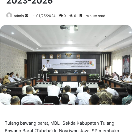
2023-2026
Send
admin
01/25/2024
0
6
1 minute read
an
email
Tulang bawang barat, MBL- Sekda Kabupaten Tulang
Bawang Barat (Tubaba) Ir. Novriwan Jaya, SP membuka