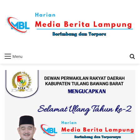
S
Menu
fo