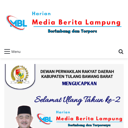
S
Menu
fo