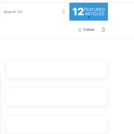
12
FEATURED
Search
ARTICLES
for
Log
Follow
In