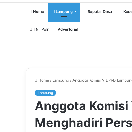
Home
Lampung
Seputar Desa
Kese
TNI-Polri
Advertorial
Home
/
Lampung
/
Anggota Komisi V DPRD Lampun
Lampung
Anggota Komisi
Menghadiri Per