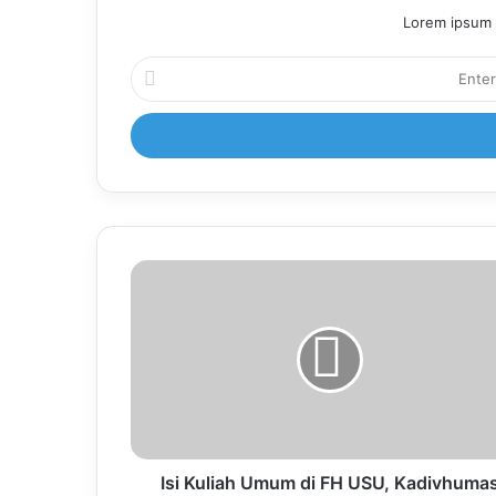
Lorem ipsum d
Enter
your
Email
address
Isi Kuliah Umum di FH USU, Kadivhuma