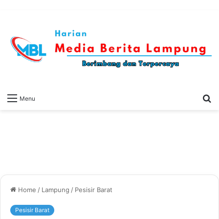
S
Menu
fo
Home
/
Lampung
/
Pesisir Barat
Pesisir Barat