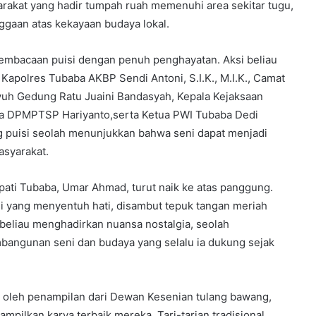
rakat yang hadir tumpah ruah memenuhi area sekitar tugu,
gaan atas kekayaan budaya lokal.
embacaan puisi dengan penuh penghayatan. Aksi beliau
 Kapolres Tubaba AKBP Sendi Antoni, S.I.K., M.I.K., Camat
yuh Gedung Ratu Juaini Bandasyah, Kepala Kejaksaan
a DPMPTSP Hariyanto,serta Ketua PWI Tubaba Dedi
ng puisi seolah menunjukkan bahwa seni dapat menjadi
asyarakat.
pati Tubaba, Umar Ahmad, turut naik ke atas panggung.
 yang menyentuh hati, disambut tepuk tangan meriah
beliau menghadirkan nuansa nostalgia, seolah
bangunan seni dan budaya yang selalu ia dukung sejak
an oleh penampilan dari Dewan Kesenian tulang bawang,
mpilkan karya terbaik mereka. Tari-tarian tradisional,