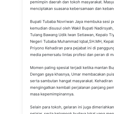
pemimpin daerah dan tokoh masyarakat. Masya
menciptakan suasana kebersamaan dan kebang
Bupati Tubaba Novriwan Jaya membuka sesi p
kemudian disusul oleh Wakil Bupati Nadirsyah,
Tulang Bawang Udik Iwan Setiawan, Kepalo Ti
Negeri Tubaba Muhammad Iqbal,SH.MH, Kepal
Priyono Kehadiran para pejabat ini di panggu
media pemersatu lintas profesi dan peran di m
Momen paling spesial terjadi ketika mantan Bu
Dengan gaya khasnya, Umar membacakan puisi
serta sambutan hangat masyarakat. Kehadiran 
mengingatkan kembali perjalanan panjang pem
masa kepemimpinannya.
Selain para tokoh, gelaran ini juga dimeriahk
pelajar, serta kelompok budaya lokal yang mena