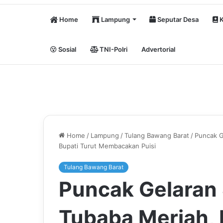
Home
Lampung
Seputar Desa
K
Sosial
TNI-Polri
Advertorial
Home
/
Lampung
/
Tulang Bawang Barat
/
Puncak G
Bupati Turut Membacakan Puisi
Tulang Bawang Barat
Puncak Gelaran
Tubaba Meriah, 