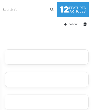
12
FEATURED
Search
ARTICLES
for
Log
Follow
In