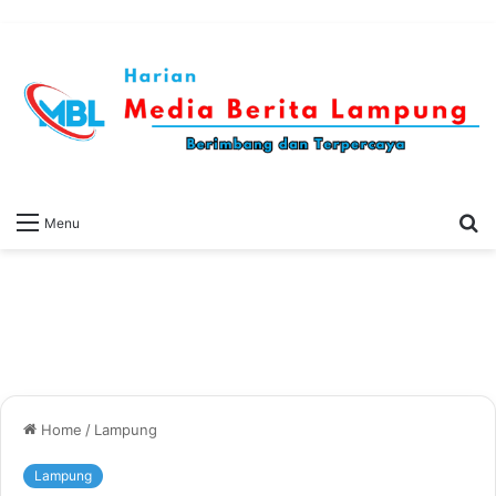
S
Menu
fo
Home
/
Lampung
Lampung