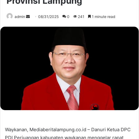
Provinsi Lampung
Send
admin
08/31/2025
0
241
1 minute read
an
email
Waykanan, Mediaberitalampung.co.id – Danuri Ketua DPC
PDI Perjuangan kabupaten waykanan menggelar rapat