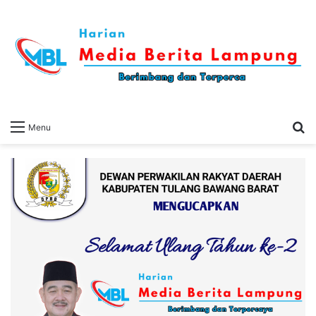
S
Menu
fo