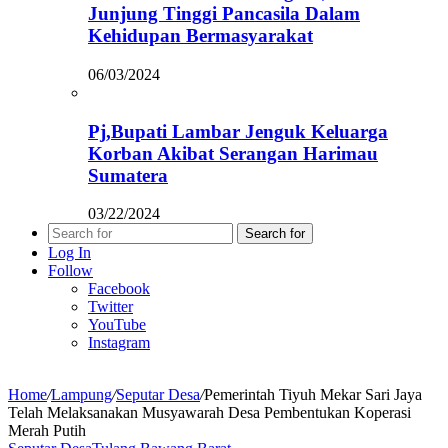
Junjung Tinggi Pancasila Dalam
Kehidupan Bermasyarakat
06/03/2024
Pj,Bupati Lambar Jenguk Keluarga
Korban Akibat Serangan Harimau
Sumatera
03/22/2024
Search for
Log In
Follow
Facebook
Twitter
YouTube
Instagram
Home
/
Lampung
/
Seputar Desa
/
Pemerintah Tiyuh Mekar Sari Jaya
Telah Melaksanakan Musyawarah Desa Pembentukan Koperasi
Merah Putih