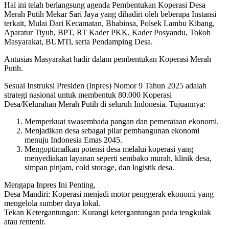
Hal ini telah berlangsung agenda Pembentukan Koperasi Desa
Merah Putih Mekar Sari Jaya yang dihadiri oleh beberapa Instansi
terkait, Mulai Dari Kecamatan, Bhabinsa, Polsek Lambu Kibang,
Aparatur Tiyuh, BPT, RT Kader PKK, Kader Posyandu, Tokoh
Masyarakat, BUMTi, serta Pendamping Desa.
Antusias Masyarakat hadir dalam pembentukan Koperasi Merah
Putih.
Sesuai Instruksi Presiden (Inpres) Nomor 9 Tahun 2025 adalah
strategi nasional untuk membentuk 80.000 Koperasi
Desa/Kelurahan Merah Putih di seluruh Indonesia. Tujuannya:
Memperkuat swasembada pangan dan pemerataan ekonomi.
Menjadikan desa sebagai pilar pembangunan ekonomi
menuju Indonesia Emas 2045.
Mengoptimalkan potensi desa melalui koperasi yang
menyediakan layanan seperti sembako murah, klinik desa,
simpan pinjam, cold storage, dan logistik desa.
Mengapa Inpres Ini Penting,
Desa Mandiri: Koperasi menjadi motor penggerak ekonomi yang
mengelola sumber daya lokal.
Tekan Ketergantungan: Kurangi ketergantungan pada tengkulak
atau rentenir.