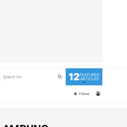
12
FEATURED
Search
ARTICLES
for
Log
Follow
In