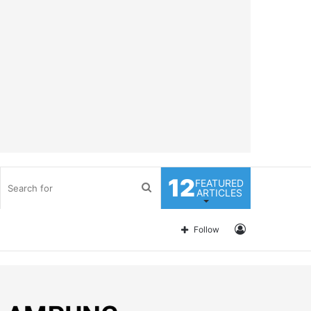
12
FEATURED
Search
ARTICLES
for
Log
Follow
In