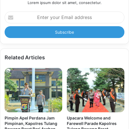
Lorem ipsum dolor sit amet, consectetur.
Enter
your
Email
address
Related Articles
Pimpin Apel Perdana Jam
Upacara Welcome and
Pimpinan, Kapolres Tulang
Farewell Parade Kapolres
Bawang Barat Beri Arahan
Tulang Bawang Barat