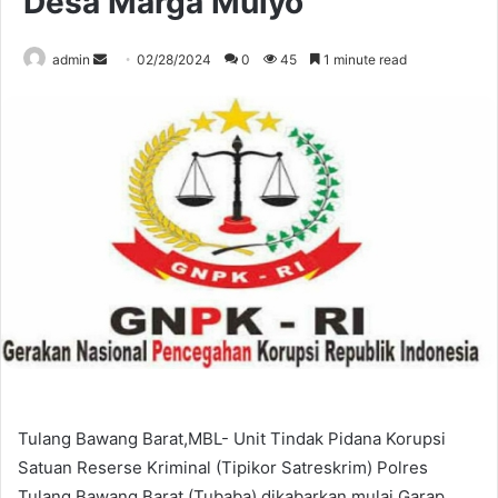
Desa Marga Mulyo
Send
admin
02/28/2024
0
45
1 minute read
an
email
Tulang Bawang Barat,MBL- Unit Tindak Pidana Korupsi
Satuan Reserse Kriminal (Tipikor Satreskrim) Polres
Tulang Bawang Barat (Tubaba) dikabarkan mulai Garap