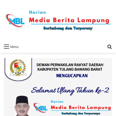
S
Menu
fo