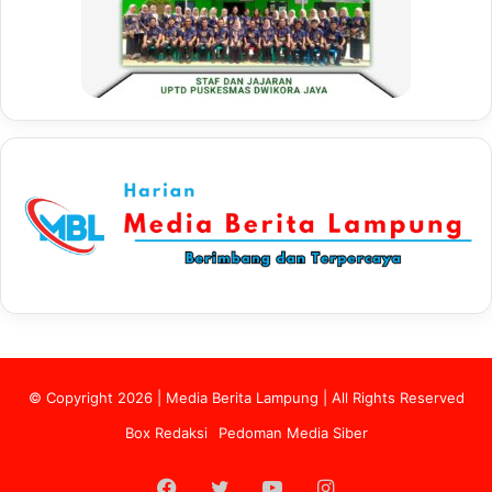
© Copyright 2026 | Media Berita Lampung | All Rights Reserved
Box Redaksi
Pedoman Media Siber
Facebook
Twitter
YouTube
Instagram