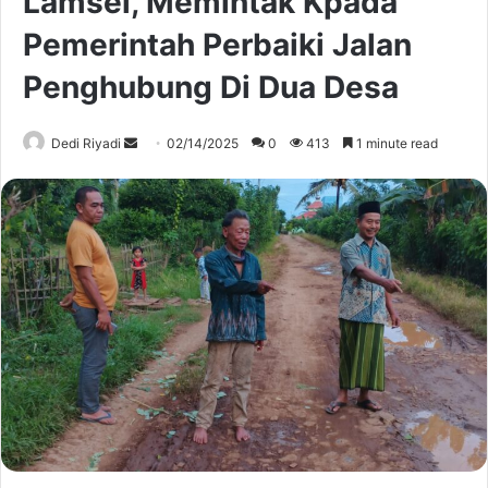
Lamsel, Memintak Kpada
Pemerintah Perbaiki Jalan
Penghubung Di Dua Desa
Send
Dedi Riyadi
02/14/2025
0
413
1 minute read
an
email