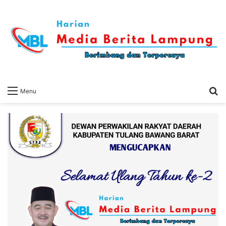
S
Menu
fo