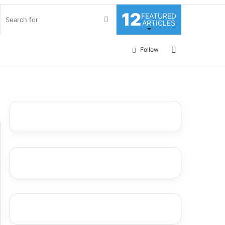
12
FEATURED
Search
ARTICLES
for
Log
Follow
In