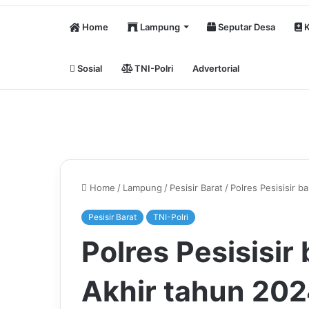
Home
Lampung
Seputar Desa
K
Sosial
TNI-Polri
Advertorial
Home
/
Lampung
/
Pesisir Barat
/
Polres Pesisisir b
Pesisir Barat
TNI-Polri
Polres Pesisisir
Akhir tahun 20