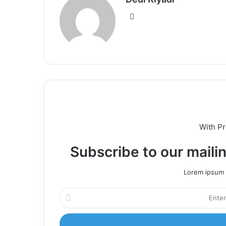
Website
With P
Subscribe to our mailin
Lorem ipsum d
Enter
your
Email
address