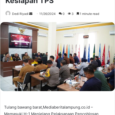
Kesiapan TPS
Send
Dedi Riyadi
11/26/2024
0
3
1 minute read
an
email
Tulang bawang barat,Mediaberitalampung.co.id –
Memasuki H-1 Menjelang Pelaksanaan Pencoblosan