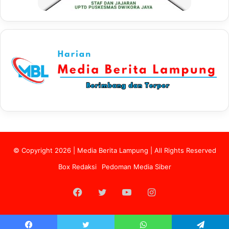
© Copyright 2026 | Media Berita Lampung | All Rights Reserved
Box Redaksi
Pedoman Media Siber
Facebook
Twitter
YouTube
Instagram