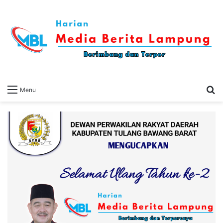
S
Menu
fo