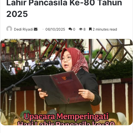
Lahir Pancasila Ke-80 Tahun
2025
Send
Dedi Riyadi
06/10/2025
0
8
2 minutes read
an
email