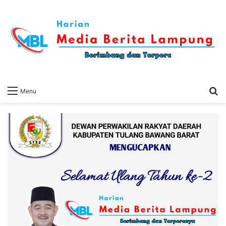
S
Menu
fo