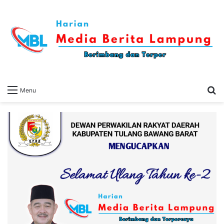
S
Menu
fo