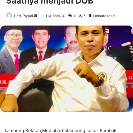
Saatnya menjadi DOB
Send
Dedi Riyadi
11/05/2024
0
7
1 minute read
an
email
Lampung Selatan,Mediaberitalampung.co.id- Kembali