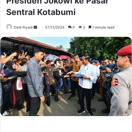
Presiden Jokowi ke Pasar
Sentral Kotabumi
Send
Dedi Riyadi
07/12/2024
0
3
1 minute read
an
email