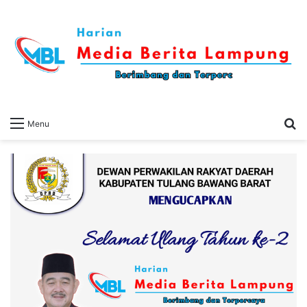
S
Menu
fo