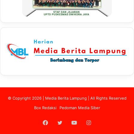
© Copyright 2026 | Media Berita Lampung | All Rights Reserved
Box Redaksi
Pedoman Media Siber
Facebook
Twitter
YouTube
Instagram