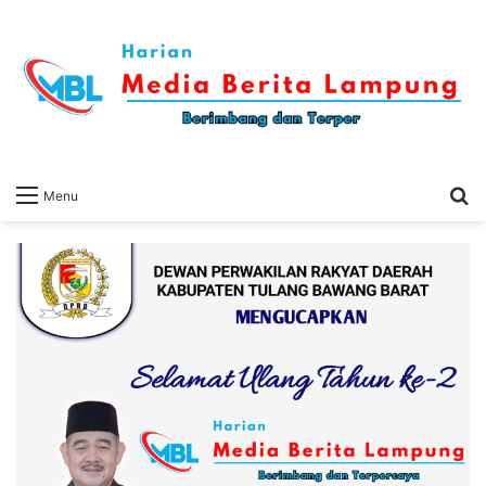
S
Menu
fo