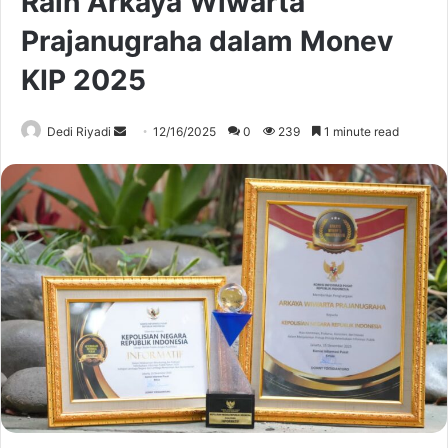
Raih Arkaya Wiwarta
Prajanugraha dalam Monev
KIP 2025
Send
Dedi Riyadi
12/16/2025
0
239
1 minute read
an
email