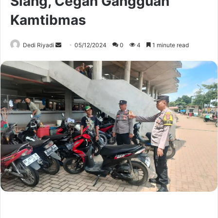
Siang, Cegah Gangguan
Kamtibmas
Send
Dedi Riyadi
05/12/2024
0
4
1 minute read
an
email