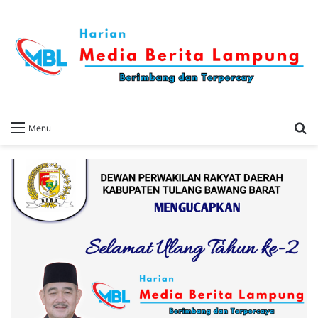
S
Menu
fo