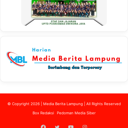
© Copyright 2026 | Media Berita Lampung | All Rights Reserved
Box Redaksi
Pedoman Media Siber
Facebook
Twitter
YouTube
Instagram